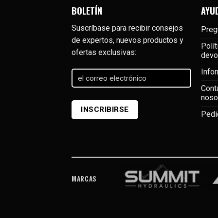
BOLETÍN
AYU
Suscríbase para recibir consejos
Preg
de expertos, nuevos productos y
Polít
ofertas exclusivas:
devo
Info
el
correo
Cont
electrónico
(Required)
noso
INSCRIBIRSE
Pedi
MARCAS