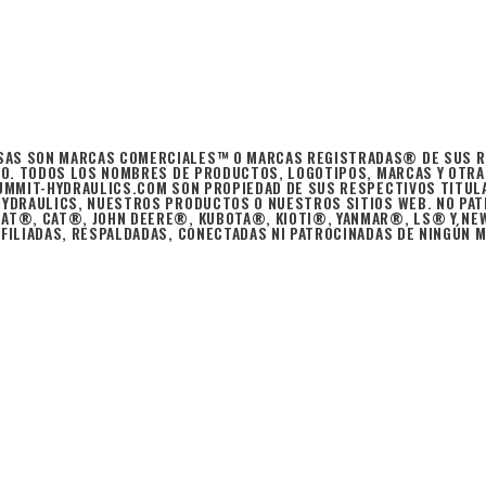
AS SON MARCAS COMERCIALES™ O MARCAS REGISTRADAS® DE SUS RE
LDO. TODOS LOS NOMBRES DE PRODUCTOS, LOGOTIPOS, MARCAS Y OTR
SUMMIT-HYDRAULICS.COM SON PROPIEDAD DE SUS RESPECTIVOS TITUL
HYDRAULICS, NUESTROS PRODUCTOS O NUESTROS SITIOS WEB. NO PAT
CAT®, CAT®, JOHN DEERE®, KUBOTA®, KIOTI®, YANMAR®, LS® Y N
FILIADAS, RESPALDADAS, CONECTADAS NI PATROCINADAS DE NINGÚN MO