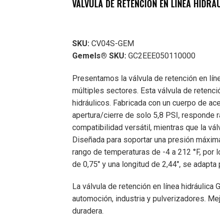
VÁLVULA DE RETENCIÓN EN LÍNEA HIDRÁU
SKU:
CV04S-GEM
Gemels® SKU:
GC2EEE050110000
Presentamos la válvula de retención en lín
múltiples sectores. Esta válvula de retenc
hidráulicos. Fabricada con un cuerpo de ac
apertura/cierre de solo 5,8 PSI, responde 
compatibilidad versátil, mientras que la vá
Diseñada para soportar una presión máxima 
rango de temperaturas de -4 a 212 °F, por 
de 0,75" y una longitud de 2,44", se adapt
La válvula de retención en línea hidráulic
automoción, industria y pulverizadores. Mej
duradera.