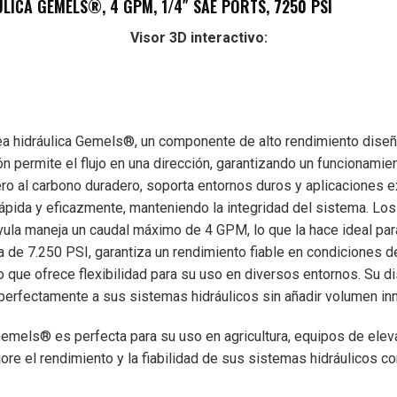
LICA GEMELS®, 4 GPM, 1/4″ SAE PORTS, 7250 PSI
Visor 3D interactivo:
ea hidráulica Gemels®, un componente de alto rendimiento diseña
ión permite el flujo en una dirección, garantizando un funcionam
ero al carbono duradero, soporta entornos duros y aplicaciones 
rápida y eficazmente, manteniendo la integridad del sistema. Lo
lvula maneja un caudal máximo de 4 GPM, lo que la hace ideal par
de 7.250 PSI, garantiza un rendimiento fiable en condiciones de
lo que ofrece flexibilidad para su uso en diversos entornos. Su
a perfectamente a sus sistemas hidráulicos sin añadir volumen in
a Gemels® es perfecta para su uso en agricultura, equipos de el
ore el rendimiento y la fiabilidad de sus sistemas hidráulicos con