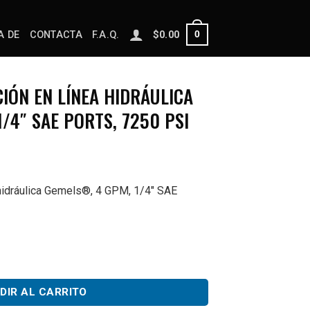
0
A DE
CONTACTA
F.A.Q.
$
0.00
IÓN EN LÍNEA HIDRÁULICA
/4″ SAE PORTS, 7250 PSI
 hidráulica Gemels®, 4 GPM, 1/4″ SAE
k Valve, 4 GPM, 1/4″ SAE Ports, 7250 PSI cantidad
DIR AL CARRITO