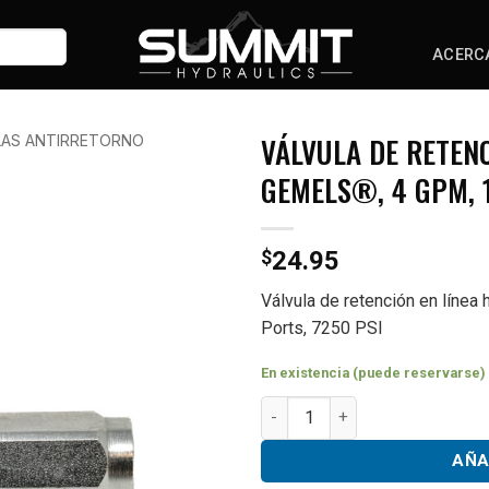
ACERC
VÁLVULA DE RETENC
LAS ANTIRRETORNO
GEMELS®, 4 GPM, 1
$
24.95
Válvula de retención en línea
Ports, 7250 PSI
En existencia (puede reservarse)
Gemels® Hydraulic Inline Chec
AÑA