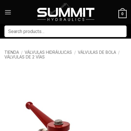
Skip
to
0
content
Buscar
por:
TIENDA
/
VÁLVULAS HIDRÁULICAS
/
VÁLVULAS DE BOLA
/
VÁLVULAS DE 2 VÍAS