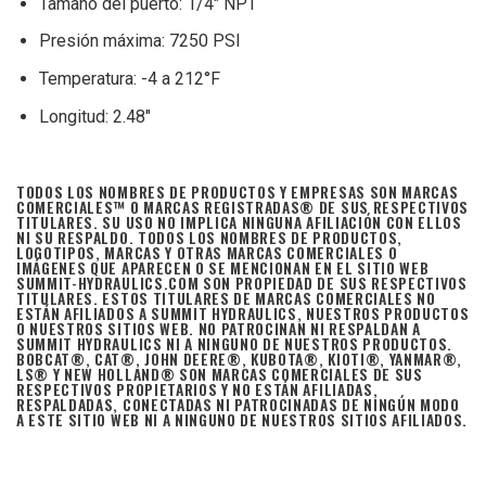
Tamaño del puerto: 1/4″ NPT
Presión máxima: 7250 PSI
Temperatura: -4 a 212°F
Longitud: 2.48″
TODOS LOS NOMBRES DE PRODUCTOS Y EMPRESAS SON MARCAS
COMERCIALES™ O MARCAS REGISTRADAS® DE SUS RESPECTIVOS
TITULARES. SU USO NO IMPLICA NINGUNA AFILIACIÓN CON ELLOS
NI SU RESPALDO. TODOS LOS NOMBRES DE PRODUCTOS,
LOGOTIPOS, MARCAS Y OTRAS MARCAS COMERCIALES O
IMÁGENES QUE APARECEN O SE MENCIONAN EN EL SITIO WEB
SUMMIT-HYDRAULICS.COM SON PROPIEDAD DE SUS RESPECTIVOS
TITULARES. ESTOS TITULARES DE MARCAS COMERCIALES NO
ESTÁN AFILIADOS A SUMMIT HYDRAULICS, NUESTROS PRODUCTOS
O NUESTROS SITIOS WEB. NO PATROCINAN NI RESPALDAN A
SUMMIT HYDRAULICS NI A NINGUNO DE NUESTROS PRODUCTOS.
BOBCAT®, CAT®, JOHN DEERE®, KUBOTA®, KIOTI®, YANMAR®,
LS® Y NEW HOLLAND® SON MARCAS COMERCIALES DE SUS
RESPECTIVOS PROPIETARIOS Y NO ESTÁN AFILIADAS,
RESPALDADAS, CONECTADAS NI PATROCINADAS DE NINGÚN MODO
A ESTE SITIO WEB NI A NINGUNO DE NUESTROS SITIOS AFILIADOS.