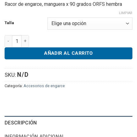
range:
Racor de engarce, manguera x 90 grados ORFS hembra
$39.95
through
LIMPIAR
$74.95
Talla
Crimp Fitting, Hose x 90 Deg ORFS Female cantidad
AÑADIR AL CARRITO
N/D
SKU:
Categoría:
Accesorios de engarce
DESCRIPCIÓN
INFORMACIÓN ADICIONAL