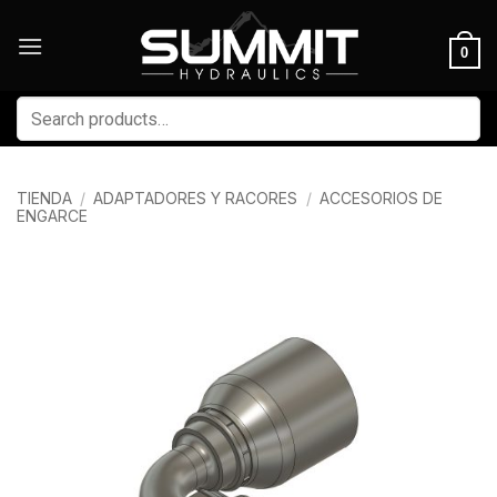
Skip
to
0
content
Buscar
por:
TIENDA
/
ADAPTADORES Y RACORES
/
ACCESORIOS DE
ENGARCE