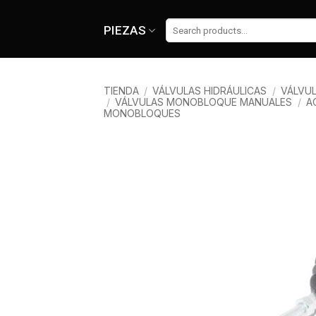
Skip
to
Buscar
PIEZAS
por:
content
TIENDA
/
VÁLVULAS HIDRÁULICAS
/
VÁLVUL
/
VÁLVULAS MONOBLOQUE MANUALES
/
A
MONOBLOQUES