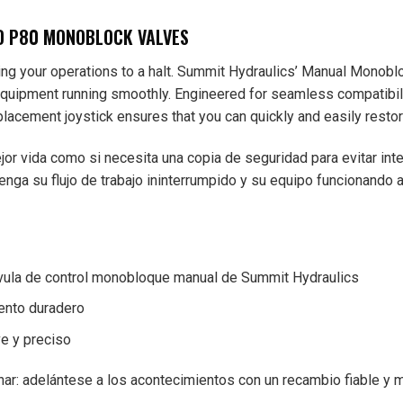
D P80 MONOBLOCK VALVES
ring your operations to a halt. Summit Hydraulics’ Manual Monob
quipment running smoothly. Engineered for seamless compatibil
cement joystick ensures that you can quickly and easily restore 
ejor vida como si necesita una copia de seguridad para evitar int
tenga su flujo de trabajo ininterrumpido y su equipo funcionando
válvula de control monobloque manual de Summit Hydraulics
iento duradero
ve y preciso
onar: adelántese a los acontecimientos con un recambio fiable 