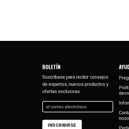
BOLETÍN
AYU
Suscríbase para recibir consejos
Preg
de expertos, nuevos productos y
Polít
ofertas exclusivas:
devo
Info
el
correo
Cont
electrónico
(Required)
noso
INSCRIBIRSE
Pedi