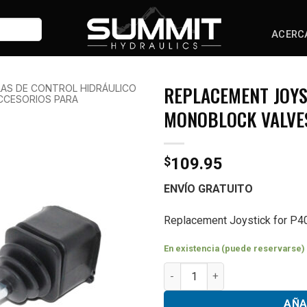
ACERC
REPLACEMENT JOYS
AS DE CONTROL HIDRÁULICO
CCESORIOS PARA
MONOBLOCK VALVE
$
109.95
ENVÍO GRATUITO
Replacement Joystick for P4
En existencia (puede reservarse)
Replacement Joystick for P40
AÑA