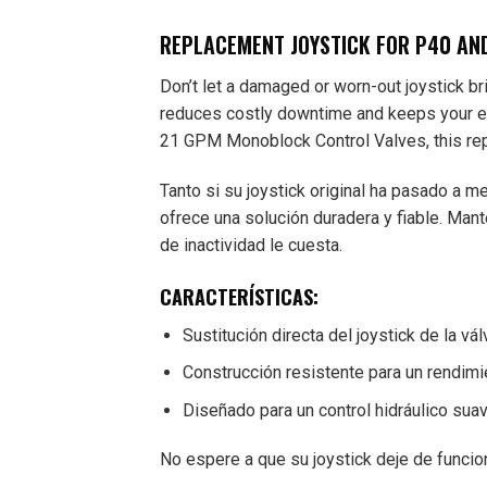
REPLACEMENT JOYSTICK FOR P40 AN
Don’t let a damaged or worn-out joystick b
reduces costly downtime and keeps your e
21 GPM Monoblock Control Valves, this repla
Tanto si su joystick original ha pasado a m
ofrece una solución duradera y fiable. Man
de inactividad le cuesta.
CARACTERÍSTICAS:
Sustitución directa del joystick de la 
Construcción resistente para un rendim
Diseñado para un control hidráulico sua
No espere a que su joystick deje de funci