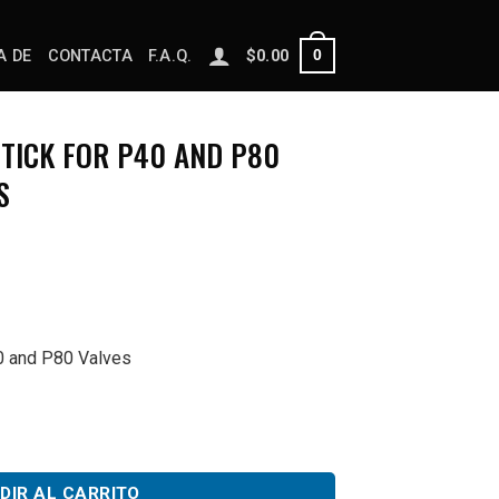
0
A DE
CONTACTA
F.A.Q.
$
0.00
TICK FOR P40 AND P80
S
0 and P80 Valves
 and P80 Monoblock Valves cantidad
DIR AL CARRITO