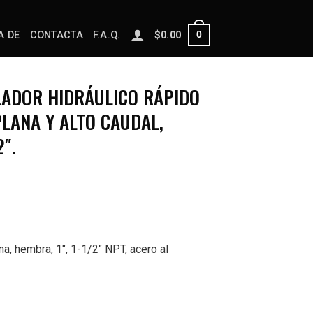
0
A DE
CONTACTA
F.A.Q.
$
0.00
ADOR HIDRÁULICO RÁPIDO
LANA Y ALTO CAUDAL,
″.
, hembra, 1″, 1-1/2″ NPT, acero al