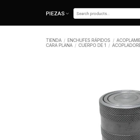
Skip
to
Buscar
PIEZAS
por:
content
TIENDA
/
ENCHUFES RÁPIDOS
/
ACOPLAMIE
CARA PLANA
/
CUERPO DE 1
/
ACOPLADOR