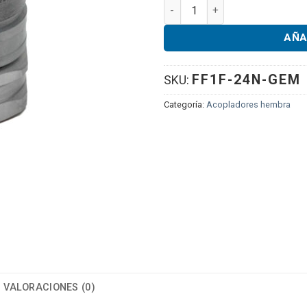
Gemels® 1" Flat Face High Fl
AÑA
FF1F-24N-GEM
SKU:
Categoría:
Acopladores hembra
VALORACIONES (0)