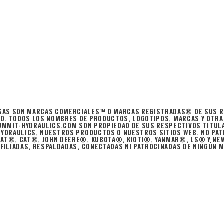
AS SON MARCAS COMERCIALES™ O MARCAS REGISTRADAS® DE SUS RE
LDO. TODOS LOS NOMBRES DE PRODUCTOS, LOGOTIPOS, MARCAS Y OTR
SUMMIT-HYDRAULICS.COM SON PROPIEDAD DE SUS RESPECTIVOS TITUL
HYDRAULICS, NUESTROS PRODUCTOS O NUESTROS SITIOS WEB. NO PAT
CAT®, CAT®, JOHN DEERE®, KUBOTA®, KIOTI®, YANMAR®, LS® Y N
FILIADAS, RESPALDADAS, CONECTADAS NI PATROCINADAS DE NINGÚN MO