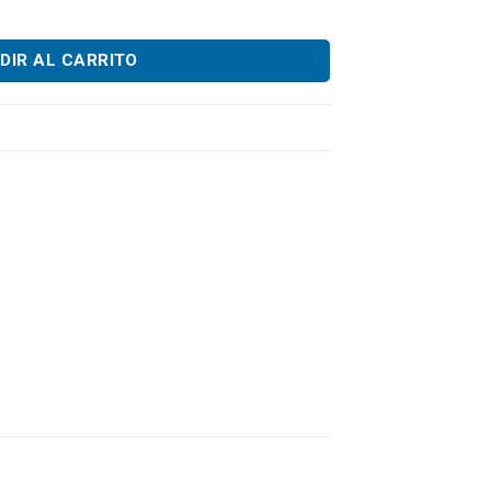
ow Hydraulic Quick Connect Female Coupler, 1-1/2" NPT Thread c
DIR AL CARRITO