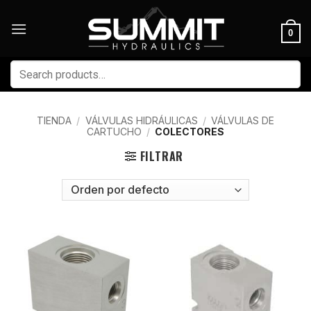
Skip
to
0
content
Buscar
por:
TIENDA
/
VÁLVULAS HIDRÁULICAS
/
VÁLVULAS DE
CARTUCHO
/
COLECTORES
FILTRAR