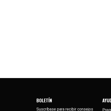
DK
Plataforma
1000
Plataforma
2000
Plataforma
4000
BOLETÍN
AYU
Suscríbase para recibir consejos
Preg