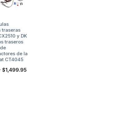
ulas
s traseras
 CX2510 y DK
s traseros
 de
actores de la
cat CT4045
$
1,499.95
Price
–
range:
$999.95
through
$1,499.95