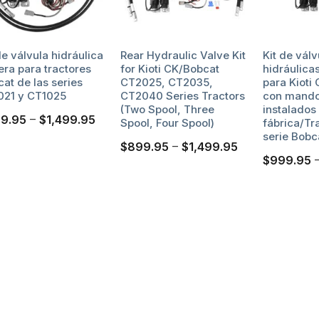
de válvula hidráulica
Rear Hydraulic Valve Kit
Kit de válv
era para tractores
for Kioti CK/Bobcat
hidráulica
at de las series
CT2025, CT2035,
para Kioti
021 y CT1025
CT2040 Series Tractors
con mando
(Two Spool, Three
instalados
9.95
$
1,499.95
Price
–
Spool, Four Spool)
fábrica/Tr
range:
serie Bob
$999.95
$
899.95
$
1,499.95
Price
–
through
range:
$
999.95
$1,499.95
$899.95
through
$1,499.95