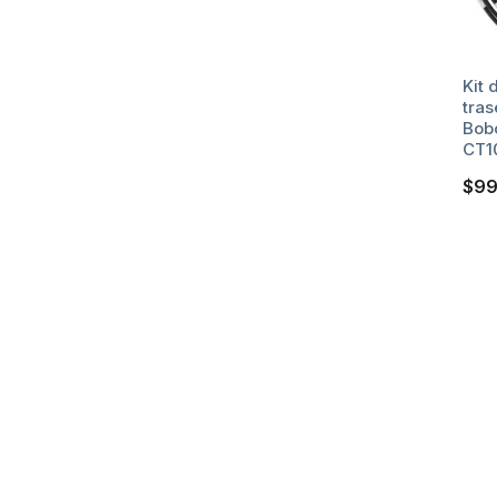
MARCA
Bobcat
Kit 
tras
Bobc
Kioti
CT1
$
99
SERIE
DE
MODELOS
Serie
CX
Serie
CK
Serie