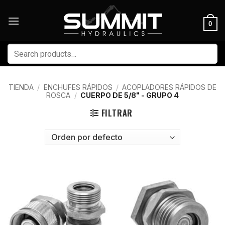
Skip
to
0
content
Buscar
por:
TIENDA
/
ENCHUFES RÁPIDOS
/
ACOPLADORES RÁPIDOS DE
ROSCA
/
CUERPO DE 5/8" - GRUPO 4
FILTRAR