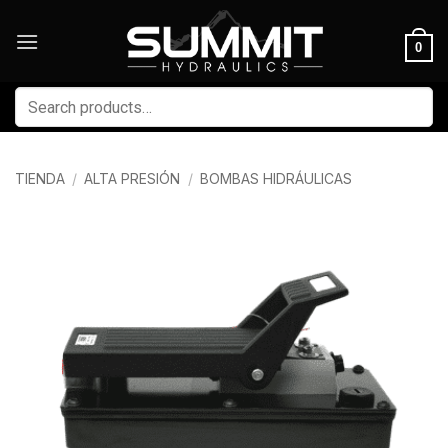
Skip
to
0
content
Buscar
por:
TIENDA
/
ALTA PRESIÓN
/
BOMBAS HIDRÁULICAS