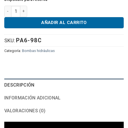
PowerX Air Over Hydraulic Pump 10k PSI Single Action 98 in³ 
AÑADIR AL CARRITO
PA6-98C
SKU:
Categoría:
Bombas hidráulicas
DESCRIPCIÓN
INFORMACIÓN ADICIONAL
VALORACIONES (0)