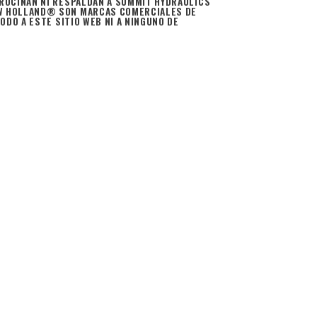
ROCINAN NI RESPALDAN A SUMMIT HYDRAULICS
EW HOLLAND® SON MARCAS COMERCIALES DE
DO A ESTE SITIO WEB NI A NINGUNO DE