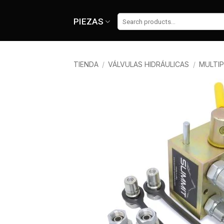
Skip
to
Buscar
PIEZAS
por:
content
TIENDA
/
VÁLVULAS HIDRÁULICAS
/
MULTIP