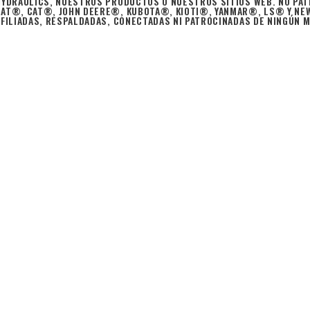
HYDRAULICS, NUESTROS PRODUCTOS O NUESTROS SITIOS WEB. NO PAT
CAT®, CAT®, JOHN DEERE®, KUBOTA®, KIOTI®, YANMAR®, LS® Y N
FILIADAS, RESPALDADAS, CONECTADAS NI PATROCINADAS DE NINGÚN MO