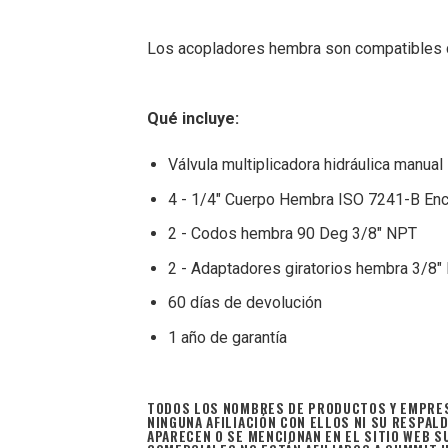
Los acopladores hembra son compatibles 
Qué incluye:
Válvula multiplicadora hidráulica manual
4 - 1/4″ Cuerpo Hembra ISO 7241-B Enc
2 - Codos hembra 90 Deg 3/8″ NPT
2 - Adaptadores giratorios hembra 3/8″
60 días de devolución
1 año de garantía
TODOS LOS NOMBRES DE PRODUCTOS Y EMPRES
NINGUNA AFILIACIÓN CON ELLOS NI SU RESPA
APARECEN O SE MENCIONAN EN EL SITIO WEB 