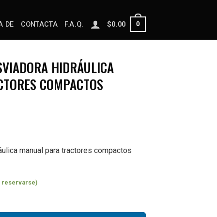
0
A DE
CONTACTA
F.A.Q.
$
0.00
ESVIADORA HIDRÁULICA
CTORES COMPACTOS
ráulica manual para tractores compactos
 reservarse)
iverter Valve Kit for Kubota Compact Tractors cantidad