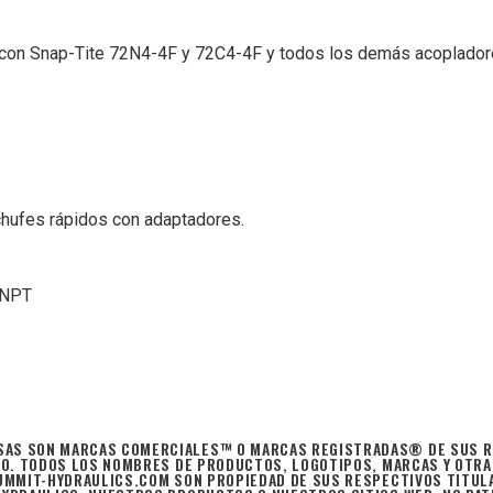
con Snap-Tite 72N4-4F y 72C4-4F y todos los demás acoplador
hufes rápidos con adaptadores.
 NPT
AS SON MARCAS COMERCIALES™ O MARCAS REGISTRADAS® DE SUS RE
LDO. TODOS LOS NOMBRES DE PRODUCTOS, LOGOTIPOS, MARCAS Y OTR
SUMMIT-HYDRAULICS.COM SON PROPIEDAD DE SUS RESPECTIVOS TITUL