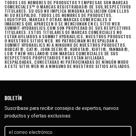
TODOS LOS NOMBRES DE PRODUCTOS Y EMPRESAS SON MARCAS
COMERCIALES™ O MARCAS REGISTRADAS® DE SUS RESPECTIVOS
TITULARES. SU USO NO IMPLICA NINGUNA AFILIACIÓN CON ELLOS
NI SU RESPALDO. TODOS LOS NOMBRES DE PRODUCTOS,
LOGOTIPOS, MARCAS Y OTRAS MARCAS COMERCIALES O
IMÁGENES QUE APARECEN O SE MENCIONAN EN EL SITIO WEB
SUMMIT-HYDRAULICS.COM SON PROPIEDAD DE SUS RESPECTIVOS
TITULARES. ESTOS TITULARES DE MARCAS COMERCIALES NO
ESTÁN AFILIADOS A SUMMIT HYDRAULICS, NUESTROS PRODUCTOS
O NUESTROS SITIOS WEB. NO PATROCINAN NI RESPALDAN A
SUMMIT HYDRAULICS NI A NINGUNO DE NUESTROS PRODUCTOS.
BOBCAT®, CAT®, JOHN DEERE®, KUBOTA®, KIOTI®, YANMAR®,
LS® Y NEW HOLLAND® SON MARCAS COMERCIALES DE SUS
RESPECTIVOS PROPIETARIOS Y NO ESTÁN AFILIADAS,
RESPALDADAS, CONECTADAS NI PATROCINADAS DE NINGÚN MODO
A ESTE SITIO WEB NI A NINGUNO DE NUESTROS SITIOS AFILIADOS.
BOLETÍN
Suscríbase para recibir consejos de expertos, nuevos
productos y ofertas exclusivas:
el