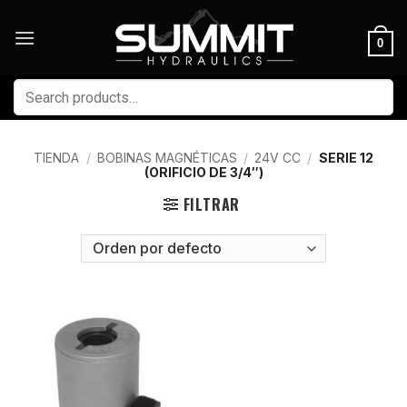
Skip
to
0
content
Buscar
por:
TIENDA
/
BOBINAS MAGNÉTICAS
/
24V CC
/
SERIE 12
(ORIFICIO DE 3/4″)
FILTRAR